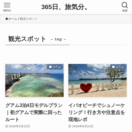
365日、旅気分。
MENU
検索
ホーム
観光スポット
観光スポット
– tag –
グアム
グアム
グアム3泊4日モデルプラン
イパオビーチでシュノーケ
｜初グアムで実際に回った
リング！行き方や注意点を
ルート
現地レポ
2026年6月22日
2026年6月10日