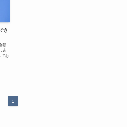
でき
金額
し込
してお
1