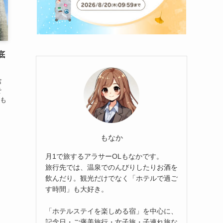
底
含
そ
も
もなか
月1で旅するアラサーOLもなかです。
旅行先では、温泉でのんびりしたりお酒を
飲んだり。観光だけでなく「ホテルで過ご
す時間」も大好き。
「ホテルステイを楽しめる宿」を中心に、
記念日・ご褒美旅行・女子旅・子連れ旅な