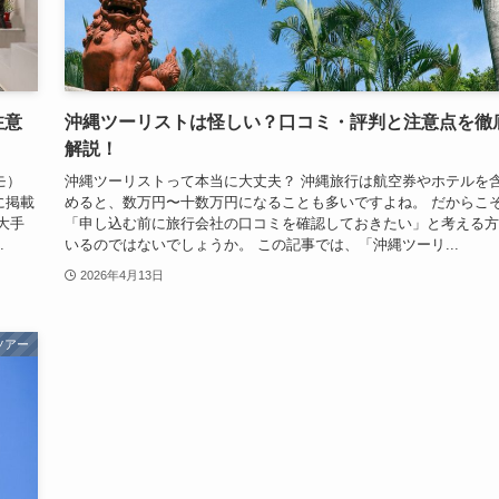
注意
沖縄ツーリストは怪しい？口コミ・評判と注意点を徹
解説！
モ）
沖縄ツーリストって本当に大丈夫？ 沖縄旅行は航空券やホテルを
に掲載
めると、数万円〜十数万円になることも多いですよね。 だからこ
大手
「申し込む前に旅行会社の口コミを確認しておきたい」と考える方
.
いるのではないでしょうか。 この記事では、「沖縄ツーリ...
2026年4月13日
ツアー