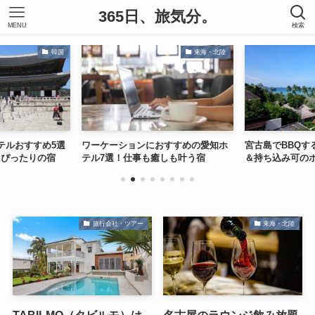
365日、旅気分。
MENU
検索
韓国
東海・北陸
テルおすすめ5選
ワーケーションにおすすめの愛知ホ
宮古島でBBQす
にぴったりの宿
テル7選！仕事も癒しも叶う宿
＆持ち込み可のホ
旅行会社・ツアー
東海・北陸
TABILMO（タビルモ）は
名古屋のラウンジ飲み放題