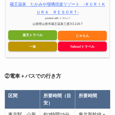
蔵王温泉 たかみや瑠璃倶楽リゾート ‐ＲＵＲＩＫ
ＵＲＡ ＲＥＳＯＲＴ‐
posted with
トマレバ
山形県山形市蔵王温泉三度川1118-7
楽天トラベル
じゃらん
一休
Yahoo!トラベル
②電車＋バスでの行き方
区間
所要時間（目
所要時間
安）
東京駅→山形
約3時間15分
東北新幹線＋