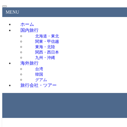
MENU
ホーム
国内旅行
北海道・東北
関東・甲信越
東海・北陸
関西・西日本
九州・沖縄
海外旅行
台湾
韓国
グアム
旅行会社・ツアー