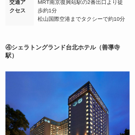
交通ア
MRT南京復興站駅の2番出口より徒
クセス
歩約1分
松山国際空港までタクシーで約10分
④シェラトングランド台北ホテル（善導寺
駅）