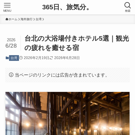
365日、旅気分。
MENU
検索
ホーム
海外旅行
台湾
台北の大浴場付きホテル5選｜観光
2026
6/28
の疲れを癒せる宿
2026年2月19日
2026年6月28日
台湾
当ページのリンクには広告が含まれています。