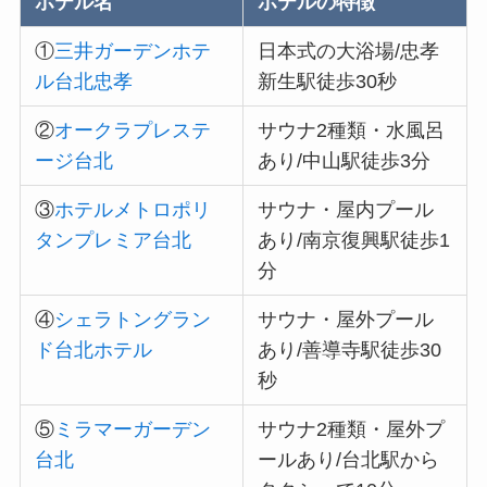
ホテル名
ホテルの特徴
①
三井ガーデンホテ
日本式の大浴場/忠孝
ル台北忠孝
新生駅徒歩30秒
②
オークラプレステ
サウナ2種類・水風呂
ージ台北
あり/中山駅徒歩3分
③
ホテルメトロポリ
サウナ・屋内プール
タンプレミア台北
あり/南京復興駅徒歩1
分
④
シェラトングラン
サウナ・屋外プール
ド台北ホテル
あり/善導寺駅徒歩30
秒
⑤
ミラマーガーデン
サウナ2種類・屋外プ
台北
ールあり/台北駅から