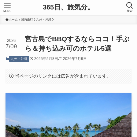
365日、旅気分。
MENU
検索
ホーム
国内旅行
九州・沖縄
宮古島でBBQするならココ！手ぶ
2026
7/09
ら＆持ち込み可のホテル5選
2025年5月8日
2026年7月9日
九州・沖縄
当ページのリンクには広告が含まれています。