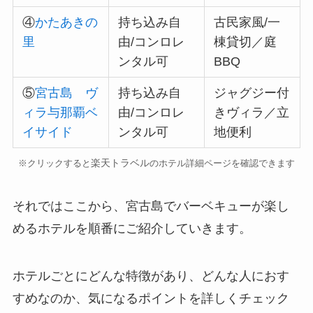
④
かたあきの
持ち込み自
古民家風/一
里
由/コンロレ
棟貸切／庭
ンタル可
BBQ
⑤
宮古島 ヴ
持ち込み自
ジャグジー付
ィラ与那覇ベ
由/コンロレ
きヴィラ／立
イサイド
ンタル可
地便利
楽天トラベル
※クリックすると
のホテル詳細ページを確認できます
それではここから、宮古島でバーベキューが楽し
めるホテルを順番にご紹介していきます。
ホテルごとにどんな特徴があり、どんな人におす
すめなのか、気になるポイントを詳しくチェック