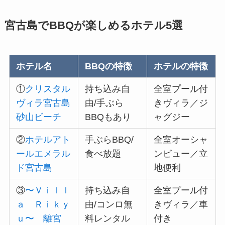
宮古島でBBQが楽しめるホテル5選
ホテル名
BBQの特徴
ホテルの特徴
①
クリスタル
持ち込み自
全室プール付
ヴィラ宮古島
由/手ぶら
きヴィラ／ジ
砂山ビーチ
BBQもあり
ャグジー
②
ホテルアト
手ぶらBBQ/
全室オーシャ
ールエメラル
食べ放題
ンビュー／立
ド宮古島
地便利
③
〜Ｖｉｌｌ
持ち込み自
全室プール付
ａ Ｒｉｋｙ
由/コンロ無
きヴィラ／車
ｕ〜 離宮
料レンタル
付き