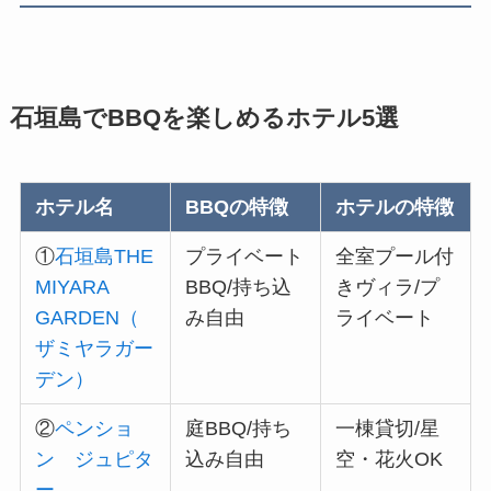
石垣島でBBQを楽しめるホテル5選
ホテル名
BBQの特徴
ホテルの特徴
①
石垣島THE
プライベート
全室プール付
MIYARA
BBQ/持ち込
きヴィラ/プ
GARDEN（
み自由
ライベート
ザミヤラガー
デン）
②
ペンショ
庭BBQ/持ち
一棟貸切/星
ン ジュピタ
込み自由
空・花火OK
ー