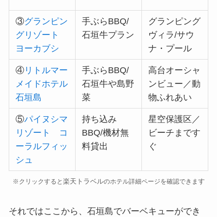
③
グランピン
手ぶらBBQ/
グランピング
グリゾート
石垣牛プラン
ヴィラ/サウ
ヨーカブシ
ナ・プール
④
リトルマー
手ぶらBBQ/
高台オーシャ
メイドホテル
石垣牛や島野
ンビュー／動
石垣島
菜
物ふれあい
⑤
パイヌシマ
持ち込み
星空保護区／
リゾート コ
BBQ/機材無
ビーチまです
ーラルフィッ
料貸出
ぐ
シュ
楽天トラベル
す
※クリックすると
のホテル詳細ページを確認できま
それではここから、石垣島でバーベキューができ