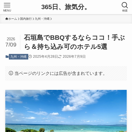
365日、旅気分。
MENU
検索
ホーム
国内旅行
九州・沖縄
石垣島でBBQするならココ！手ぶ
2026
7/09
ら＆持ち込み可のホテル5選
2025年4月28日
2026年7月9日
九州・沖縄
当ページのリンクには広告が含まれています。