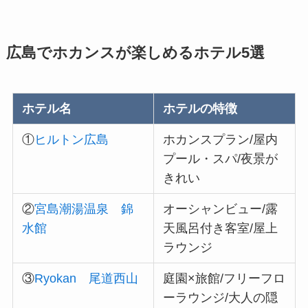
広島でホカンスが楽しめるホテル5選
ホテル名
ホテルの特徴
①
ヒルトン広島
ホカンスプラン/屋内
プール・スパ/夜景が
きれい
②
宮島潮湯温泉 錦
オーシャンビュー/露
水館
天風呂付き客室/屋上
ラウンジ
③
Ryokan 尾道西山
庭園×旅館/フリーフロ
ーラウンジ/大人の隠