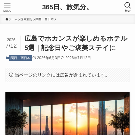
365日、旅気分。
MENU
検索
ホーム
国内旅行
関西・西日本
広島でホカンスが楽しめるホテル
2026
7/12
5選｜記念日やご褒美ステイに
2026年6月3日
2026年7月12日
関西・西日本
当ページのリンクには広告が含まれています。