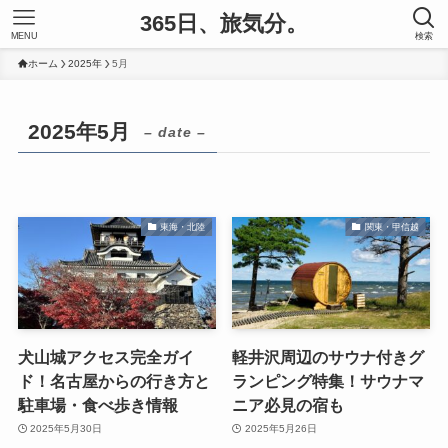
365日、旅気分。
MENU
検索
ホーム
2025年
5月
2025年5月
– date –
東海・北陸
関東・甲信越
犬山城アクセス完全ガイ
軽井沢周辺のサウナ付きグ
ド！名古屋からの行き方と
ランピング特集！サウナマ
駐車場・食べ歩き情報
ニア必見の宿も
2025年5月30日
2025年5月26日