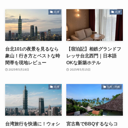
台湾
台湾
台北101の夜景を見るなら
【宿泊記】相鉄グランドフ
象山！行き方とベストな時
レッサ台北西門｜日本語
間帯を現地レビュー
OKな新築ホテル
2025年5月19日
2025年5月15日
台湾
九州・沖縄
台湾旅行を快適に！ウォシ
宮古島でBBQするならコ