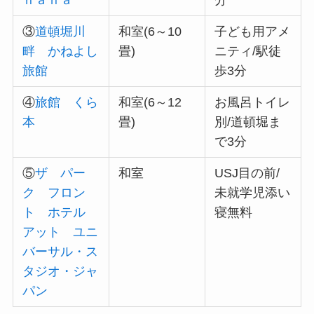
③
道頓堀川
和室(6～10
子ども用アメ
畔 かねよし
畳)
ニティ/駅徒
旅館
歩3分
④
旅館 くら
和室(6～12
お風呂トイレ
本
畳)
別/道頓堀ま
で3分
⑤
ザ パー
和室
USJ目の前/
ク フロン
未就学児添い
ト ホテル
寝無料
アット ユニ
バーサル・ス
タジオ・ジャ
パン