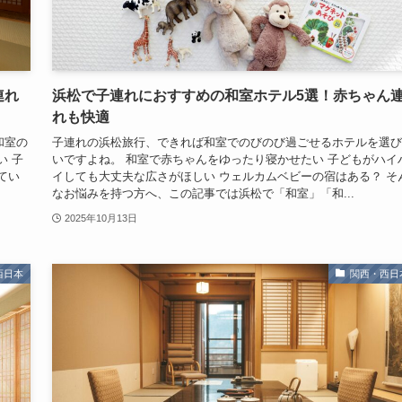
連れ
浜松で子連れにおすすめの和室ホテル5選！赤ちゃん
れも快適
和室の
子連れの浜松旅行、できれば和室でのびのび過ごせるホテルを選び
い 子
いですよね。 和室で赤ちゃんをゆったり寝かせたい 子どもがハイ
てい
イしても大丈夫な広さがほしい ウェルカムベビーの宿はある？ そ
なお悩みを持つ方へ、この記事では浜松で「和室」「和...
2025年10月13日
西日本
関西・西日