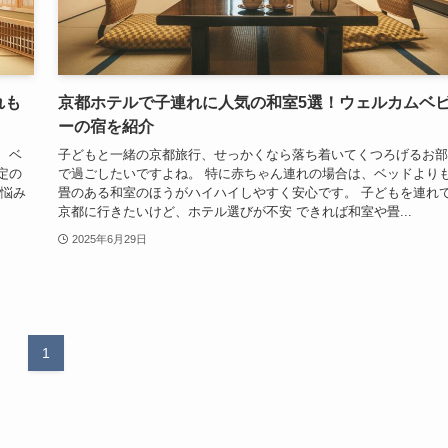
れも
京都ホテルで子連れに人気の和室5選！ウェルカムベ
ーの宿を紹介
 ベ
子どもと一緒の京都旅行、せっかくなら落ち着いてくつろげるお部
定の
で過ごしたいですよね。 特に赤ちゃん連れの場合は、ベッドより
お悩み
畳のある和室のほうがハイハイしやすく安心です。 子どもを連れ
京都に行きたいけど、ホテル選びが不安 できれば和室や畳...
2025年6月29日
1