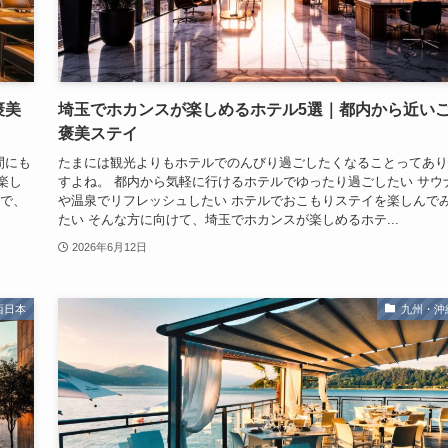
褒美
埼玉でホカンスが楽しめるホテル5選｜都内から近い
褒美ステイ
間にも
たまには観光よりもホテルでのんびり過ごしたくなることってあり
楽し
すよね。 都内から気軽に行けるホテルでゆったり過ごしたい サウ
ルで、
や温泉でリフレッシュしたい ホテルでおこもりステイを楽しんで
たい そんな方に向けて、埼玉でホカンスが楽しめるホテ...
2026年6月12日
西日本
九州・沖