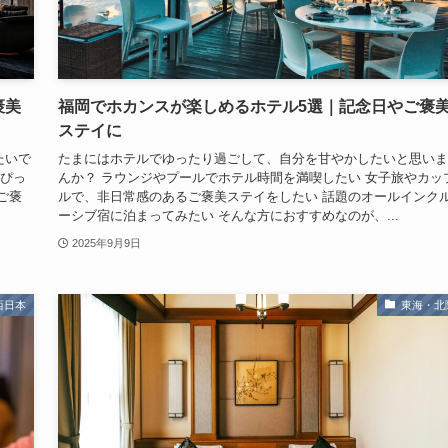
褒美
福岡でホカンスが楽しめるホテル5選｜記念日やご褒
ステイに
たいで
たまにはホテルでゆったり過ごして、自分を甘やかしたいと思いま
にぴっ
んか？ ラウンジやプールでホテル時間を満喫したい 女子旅やカッ
ご褒
ルで、非日常感のあるご褒美ステイをしたい 話題のオールインク
ーシブ宿に泊まってみたい そんな方におすすめなのが、...
2025年9月9日
西日本
東海・北