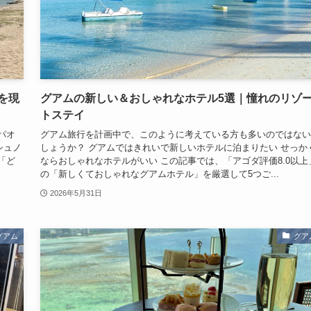
を現
グアムの新しい＆おしゃれなホテル5選｜憧れのリゾ
トステイ
パオ
グアム旅行を計画中で、このように考えている方も多いのではない
シュノ
しょうか？ グアムではきれいで新しいホテルに泊まりたい せっか
「ど
ならおしゃれなホテルがいい この記事では、「アゴダ評価8.0以上
の「新しくておしゃれなグアムホテル」を厳選して5つご...
2026年5月31日
グアム
グア