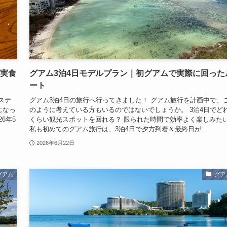
・実食
グアム3泊4日モデルプラン｜初グアムで実際に回った
ート
ステ
グアム3泊4日の旅行へ行ってきました！ グアム旅行を計画中で、
になっ
のように考えている方もいるのではないでしょうか。 3泊4日でど
6年5
くらい観光スポットを回れる？ 限られた時間で効率よく楽しみた
私も初めてのグアム旅行は、3泊4日で夕方到着＆最終日が...
2026年6月22日
グアム
グア