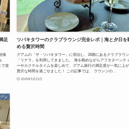
満足
ツバキタワーのクラブラウンジ完全レポ｜海と夕日を
める贅沢時間
朝食
グアムの「ザ・ツバキタワー」に宿泊し、26階にあるクラブラウ
ェ
「リナラ」を利用してきました。 海を眺めながらアフタヌーンテ
まで楽
ーやカクテルタイムを楽しめて、グアム旅行の満足度が一気に上が
贅沢な時間を過ごせました！ この記事では、 ラウンジの...
2026年5月21日
グアム